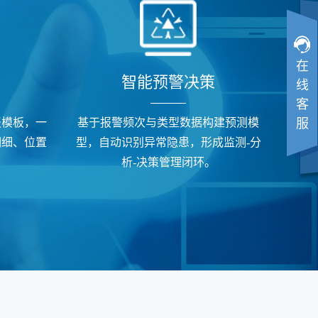
在
‌智能预警决策
线
客
服
报模板，一
基于报警频次与类型数据构建预测模
明细、位置
型，自动识别异常隐患，形成监测-分
析-决策管理闭环。